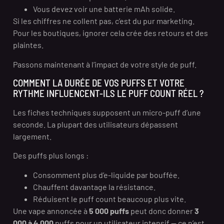
Vous devez voir une batterie mAh solide.
Si les chiffres ne collent pas, c’est du pur marketing.
Pour les boutiques, ignorer cela crée des retours et des
plaintes.
Passons maintenant à l’impact de votre style de puff.
COMMENT LA DURÉE DE VOS PUFFS ET VOTRE
RYTHME INFLUENCENT-ILS LE PUFF COUNT RÉEL ?
Les fiches techniques supposent un micro-puff d’une
seconde. La plupart des utilisateurs dépassent
largement.
Des puffs plus longs :
Consomment plus d’e-liquide par bouffée.
Chauffent davantage la résistance.
Réduisent le puff count beaucoup plus vite.
Une vape annoncée à
5 000 puffs
peut donc donner
3
000 à 4 000
puffs pour un utilisateur intensif — ce n’est