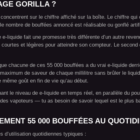
AGE GORILLA ?
oncentrent sur le chiffre affiché sur la boîte. Le chiffre qui
le nombre de bouffées annoncé est réalisable ou gonflé artif
 e-liquide fait une promesse très différente d’un autre reve
 courtes et légères pour atteindre son compteur. Le second
que chacune de ces 55 000 bouffées a du vrai e-liquide derri
aximum de saveur de chaque millilitre sans brûler le liquide
e même goût en fin de vie qu’au début.
hant le niveau de e-liquide en temps réel, en parallèle du po
t des vapoteurs — tu as besoin de savoir lequel est le plus b
MENT 55 000 BOUFFÉES AU QUOTIDI
s d’utilisation quotidiennes typiques :