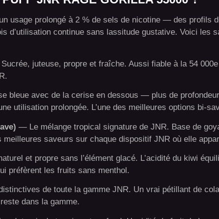
un usage prolongé à 2 % de sels de nicotine — des profils 
s d’utilisation continue sans lassitude gustative. Voici les 
crée, juteuse, propre et fraîche. Aussi fiable à la 54 000e
R.
 bleue avec de la cerise en dessous — plus de profondeur
une utilisation prolongée. L’une des meilleures options bi-s
yave)
— Le mélange tropical signature de JNR. Base de goya
s meilleures saveurs sur chaque dispositif JNR où elle appar
turel et propre sans l’élément glacé. L’acidité du kiwi équil
ui préfèrent les fruits sans menthol.
istinctives de toute la gamme JNR. Un vrai pétillant de col
e reste dans la gamme.