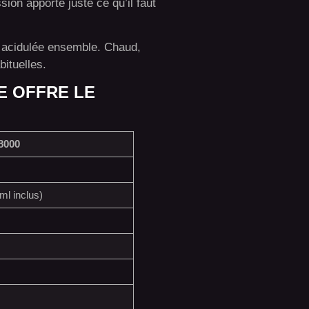
sion apporte juste ce qu’il faut
 acidulée ensemble. Chaud,
bituelles.
E OFFRE LE
8000
ml inclus)