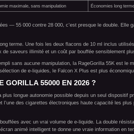
mie maximale, sans manipulation
Économies long terme, 
ées — 55 000 contre 28 000, c’est presque le double. Elle ga
long terme. Une fois les deux flacons de 10 ml inclus utilisé
x de saveurs illimité et un coût par bouffée sensiblement plu
empli sans aucune manipulation, la RageGorilla 55K est le me
a sélection de e-liquides, le Falcon X Plus est plus économiq
 GORILLA 55000 EN 2026 ?
r la plus longue autonomie possible depuis un seul dispositif
et l’une des cigarettes électroniques haute capacité les plus
 bouffées avec un vrai volume de e-liquide. La double résist
L’écran animé intelligent te donne une vraie information en te