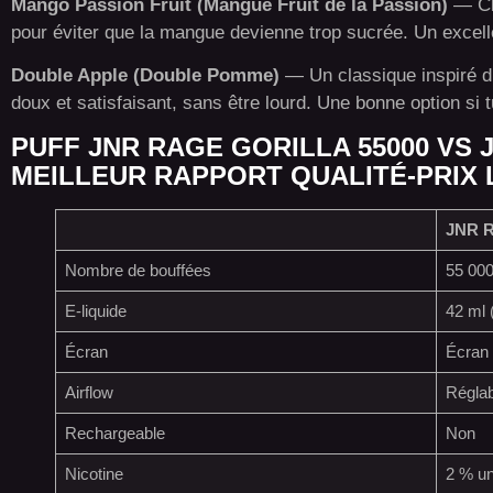
Mango Passion Fruit (Mangue Fruit de la Passion)
— Cha
pour éviter que la mangue devienne trop sucrée. Un excelle
Double Apple (Double Pomme)
— Un classique inspiré d
doux et satisfaisant, sans être lourd. Une bonne option si t
PUFF JNR RAGE GORILLA 55000 VS 
MEILLEUR RAPPORT QUALITÉ-PRIX
JNR R
Nombre de bouffées
55 000
E-liquide
42 ml 
Écran
Écran 
Airflow
Régla
Rechargeable
Non
Nicotine
2 % u