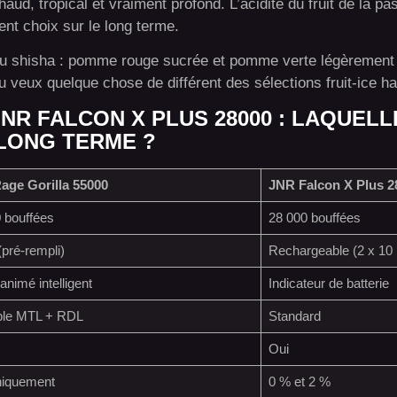
ud, tropical et vraiment profond. L’acidité du fruit de la pas
nt choix sur le long terme.
u shisha : pomme rouge sucrée et pomme verte légèrement
u veux quelque chose de différent des sélections fruit-ice ha
JNR FALCON X PLUS 28000 : LAQUELL
 LONG TERME ?
age Gorilla 55000
JNR Falcon X Plus 2
 bouffées
28 000 bouffées
(pré-rempli)
Rechargeable (2 x 10 
animé intelligent
Indicateur de batterie
ble MTL + RDL
Standard
Oui
niquement
0 % et 2 %