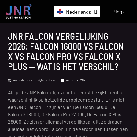
Français
Blogs
Nederlands
English
JNR FALCON VERGELIJKING
2026: FALCON 16000 VS FALCON
X VS FALCON PRO VS FALCON X
PLUS — WAT IS HET VERSCHIL?
manish.innovates@gmail.com
maart 12, 2026
Als je de JNR Falcon-lijn voor het eerst bekijkt, bent je
waarschijnlijk op hetzelfde probleem gestuit. Er is niet
één JNR Falcon. Er zijn er vier. De Falcon 16000. De
Falcon X 18000. De Falcon Pro 23000. De Falcon X Plus
28000. Ze zien er allemaal vergelijkbaar uit. Ze dragen
allemaal het woord Falcon. En de verschillen tussen hen
zijn niet duidelijk uit de namen alleen.