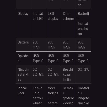
coil
Display
Indicat
LED-
Slim
Batterij
or-LED
display
scherm
-
indicat
orsche
rm
Batterij
950
950
950
950
mAh
mAh
mAh
mAh
Oplade
USB
USB
USB
USB
n
Type-C
Type-C
Type-C
Type-C
Nicotin
0%,
0%,
Beschi
0%, 2%
esterkt
2%, 5%
2%, 5%
kbaar
es
in lijn
Ideaal
Eenvo
Meer
Gemak
Control
voor
udig
trekjes
+
e +
betrou
,
grotere
langete
wbaar
betere
vloeist
rmijnko