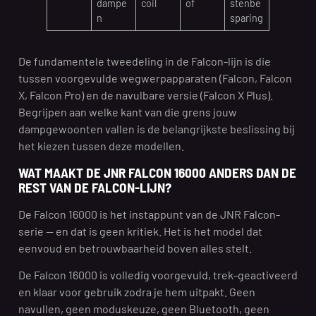
dampe
coil
of
stenbe
n
sparing
De fundamentele tweedeling in de Falcon-lijn is die
tussen voorgevulde wegwerpapparaten (Falcon, Falcon
X, Falcon Pro) en de navulbare versie (Falcon X Plus).
Begrijpen aan welke kant van die grens jouw
dampgewoonten vallen is de belangrijkste beslissing bij
het kiezen tussen deze modellen.
WAT MAAKT DE JNR FALCON 16000 ANDERS DAN DE
REST VAN DE FALCON-LIJN?
De Falcon 16000 is het instappunt van de JNR Falcon-
serie — en dat is geen kritiek. Het is het model dat
eenvoud en betrouwbaarheid boven alles stelt.
De Falcon 16000 is volledig voorgevuld, trek-geactiveerd
en klaar voor gebruik zodra je hem uitpakt. Geen
navullen, geen moduskeuze, geen Bluetooth, geen