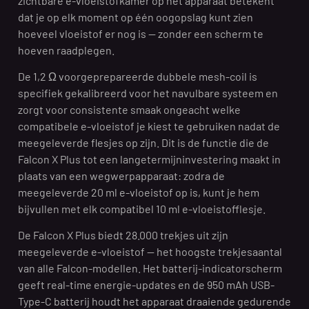
zichtbare e-vloeistofkamer op het apparaat betekent
dat je op elk moment op één oogopslag kunt zien
hoeveel vloeistof er nog is — zonder een scherm te
hoeven raadplegen.
De 1,2 Ω voorgeprepareerde dubbele mesh-coil is
specifiek gekalibreerd voor het navulbare systeem en
zorgt voor consistente smaak ongeacht welke
compatibele e-vloeistof je kiest te gebruiken nadat de
meegeleverde flesjes op zijn. Dit is de functie die de
Falcon X Plus tot een langetermijninvestering maakt in
plaats van een wegwerpapparaat: zodra de
meegeleverde 20 ml e-vloeistof op is, kunt je hem
bijvullen met elk compatibel 10 ml e-vloeistofflesje.
De Falcon X Plus biedt 28.000 trekjes uit zijn
meegeleverde e-vloeistof — het hoogste trekjesaantal
van alle Falcon-modellen. Het batterij-indicatorscherm
geeft real-time energie-updates en de 950 mAh USB-
Type-C batterij houdt het apparaat draaiende gedurende