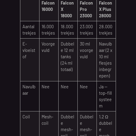
Falcon
Falcon
Falcon
Falcon
16000
X
Pro
X Plus
18000
23000
28000
Aantal
16.000
18.000
23.000
28.000
trekjes
trekjes
trekjes
trekjes
trekjes
E-
Voorge
Dubbel
30 ml
Navulb
vloeist
vuld
e 12 ml
voorge
aar (2 x
of
tanks
vuld
10 ml
(24 ml
flesjes
totaal)
inbegr
epen)
Navulb
Nee
Nee
Nee
Ja —
aar
top-fill
systee
m
Coil
Mesh-
Dubbel
Dubbel
1,2 Ω
coil
e
e
dubbel
mesh-
mesh-
e
coil
coil
mesh-