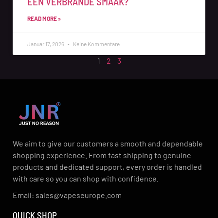
EEN VERBRANDE SMAAK?
READ MORE »
Januar 17, 2026
Keine Kommentare
1
2
3
We aim to give our customers a smooth and dependable
shopping experience. From fast shipping to genuine
products and dedicated support, every order is handled
with care so you can shop with confidence.
Email: sales@vapeseurope.com
QUICK SHOP