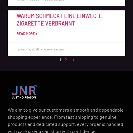
WARUM SCHMECKT EINE EINWEG-E-
ZIGARETTE VERBRANNT
READ MORE »
januari 17, 2026
Geen reacties
1
2
3
We aim to give our customers a smooth and dependable
shopping experience. From fast shipping to genuine
products and dedicated support, every order is handled
with care so you can shop with confidence.