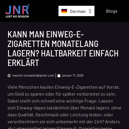
Belgium
Blogs
German
English
KANN MAN EINWEG-E-
ZIGARETTEN MONATELANG
LAGERN? HALTBARKEIT EINFACH
ERKLÄRT
manish.innovates@gmail.com
januari 17, 2026
Viele Menschen kaufen Einweg-E-Zigaretten auf Vorrat,
um Geld zu sparen oder für später vorbereitet zu sein.
Dabei stellt sich schnell eine wichtige Frage: Lassen
sich Einweg-Vapes tatsächlich über Monate lagern, ohne
dass Qualität, Geschmack oder Leistung leiden, oder
verschlechtern sie sich unbemerkt mit der Zeit? Anders
als Lebensmittel zeigen Einweg-E-Zigaretten keine