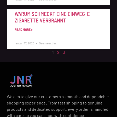
WARUM SCHMECKT EINE EINWEG-E-
ZIGARETTE VERBRANNT
READ MORE »
januari 17, 2026
Geen reacties
1
2
3
We aim to give our customers a smooth and dependable
shopping experience. From fast shipping to genuine
products and dedicated support, every order is handled
with care so you can shop with confidence.