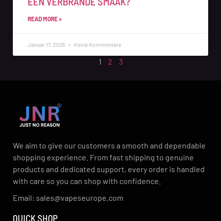
EEN VERBRANDE SMAAK?
READ MORE »
Januar 17, 2026
Keine Kommentare
1
2
3
We aim to give our customers a smooth and dependable
shopping experience. From fast shipping to genuine
products and dedicated support, every order is handled
with care so you can shop with confidence.
Email: sales@vapeseurope.com
QUICK SHOP